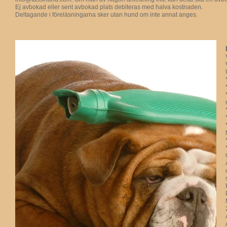
Ej avbokad eller sent avbokad plats debiteras med halva kostnaden.
Deltagande i föreläsningarna sker utan hund om inte annat anges.