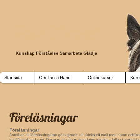
​Tass i Hand
Kunskap Förståelse Samarbete Glädje
Startsida
Om Tass i Hand
Onlinekurser
Kurs
Föreläsningar
Föreläsningar
Anmälan till föreläsningarna görs genom att skicka ett mail med namn och kont
info@tassihand.com. Om man av någon anledning inte kan delta ska en avbokn