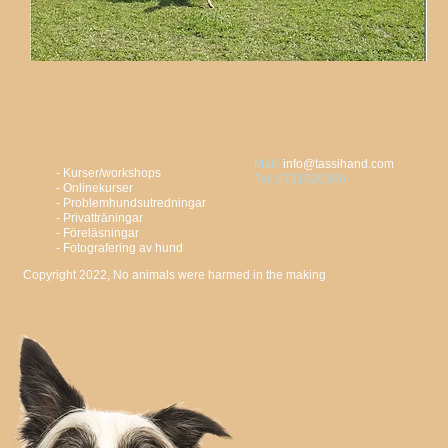
Tass i Hand erbjuder
Mail:
info@tassihand.com
- Kurser/workshops
Tel: 0731836386
- Onlinekurser
- Problemhundsutredningar
- Privatträningar
- Föreläsningar
- Fotografering av hund
Copyright 2022, No animals were harmed in the making